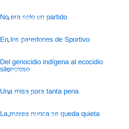
No era solo un partido
POR /
PABLO RUSSO
En los paredones de Sportivo
POR /
PABLO RUSSO
Del genocidio indígena al ecocidio
silencioso
POR /
LUISINA GAREIS
Una misa para tanta pena
POR /
JUAN CIUCCI
La marea nunca se queda quieta
POR /
STEFANIA DELAFUENTE