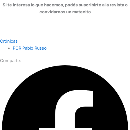
Si te interesa lo que hacemos, podés suscribirte a la revista o
convidarnos un matecito
Crónicas
POR
Pablo Russo
Comparte: