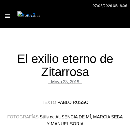
Ir
07/08/2026 05:18:06
al
ISSN 2591-3921
contenido
Archivo 170
El exilio eterno de
Zitarrosa
Mayo 23, 2019
TEXTO
PABLO RUSSO
FOTOGRAFÍAS
Stills de AUSENCIA DE MÍ, MARCIA SEBA
Y MANUEL SORIA