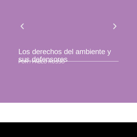
Los derechos del ambiente y
Par
sus defensores
hist
POR /
PABLO RUSSO
POR 