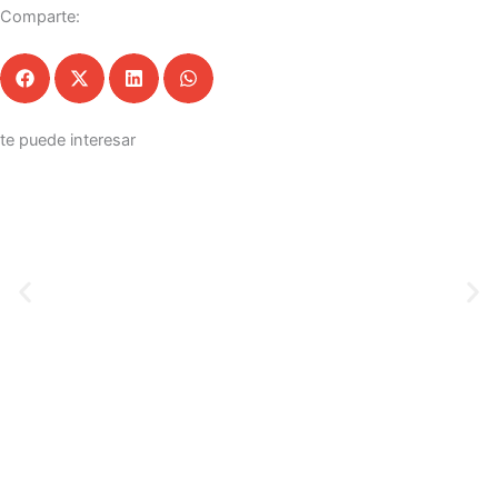
Comparte:
te puede interesar
Paraná esténcil • 86
POR /
170ESCALONES