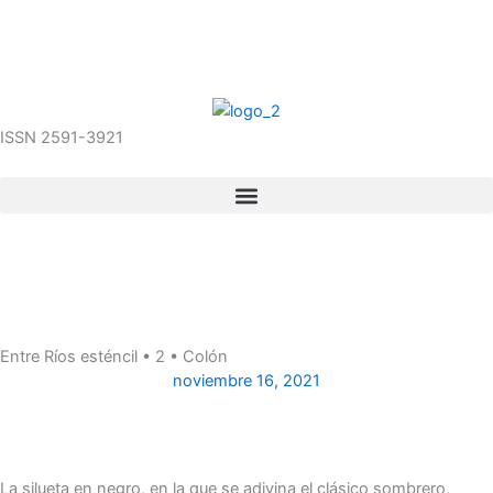
Ir
al
07/08/2026 11:47:49
contenido
ISSN 2591-3921
Entre Ríos esténcil • 2 • Colón
noviembre 16, 2021
La silueta en negro, en la que se adivina el clásico sombrero,