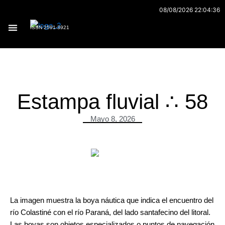
Ir
08/08/2026 22:04:36
al
ISSN 2591-3921
contenido
Archivo 170
Estampa fluvial ∴ 58
Mayo 8, 2026
La imagen muestra la boya náutica que indica el encuentro del
río Colastiné con el río Paraná, del lado santafecino del litoral.
Las boyas son objetos especializados o puntos de navegación