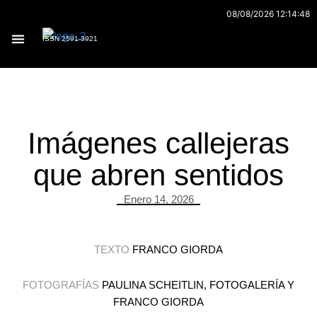
Ir
08/08/2026 12:14:48
al
ISSN 2591-3921
contenido
Archivo 170
Imágenes callejeras
que abren sentidos
Enero 14, 2026
TEXTO
FRANCO GIORDA
FOTOGRAFÍAS
PAULINA SCHEITLIN, FOTOGALERÍA Y
FRANCO GIORDA