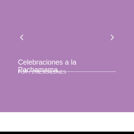
Celebraciones a la
Se 
Pachamama
son
POR /
170ESCALONES
POR 