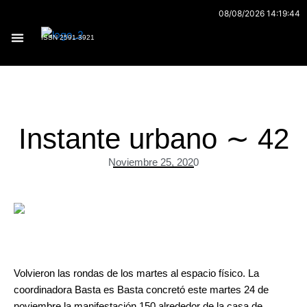
Ir
08/08/2026 14:19:44
al
ISSN 2591-3921
contenido
Archivo 170
Instante urbano ∼ 42
Noviembre 25, 2020
.
Volvieron las rondas de los martes al espacio físico. La
coordinadora Basta es Basta concretó este martes 24 de
noviembre la manifestación 150 alrededor de la casa de