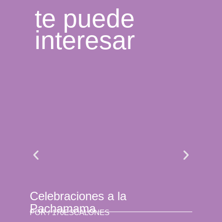
te puede
interesar
Celebraciones a la
Se 
Pachamama
son
POR /
170ESCALONES
POR 