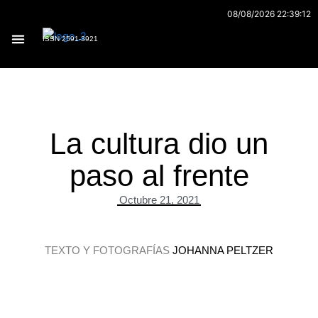
Ir
08/08/2026 22:39:12
al
ISSN 2591-3921
contenido
Archivo 170
La cultura dio un
paso al frente
Octubre 21, 2021
TEXTO Y FOTOGRAFÍAS
JOHANNA PELTZER