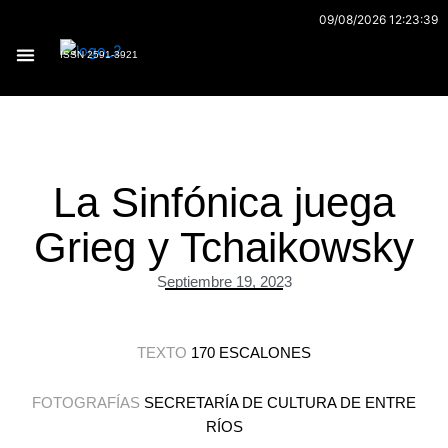
Ir
09/08/2026 12:23:39
al
ISSN 2591-3921
contenido
Archivo 170
La Sinfónica juega
Grieg y Tchaikowsky
Septiembre 19, 2023
TEXTO
170 ESCALONES
FOTOGRAFÍAS
SECRETARÍA DE CULTURA DE ENTRE
RÍOS