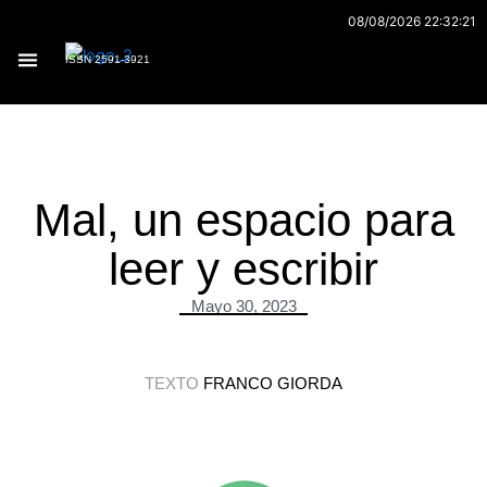
Ir
08/08/2026 22:32:21
al
ISSN 2591-3921
contenido
Archivo 170
Mal, un espacio para
leer y escribir
Mayo 30, 2023
TEXTO
FRANCO GIORDA
.