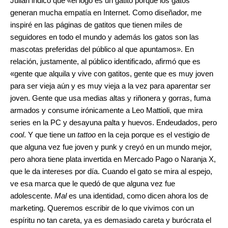
Julián indicó que «el logo es un gatito porque los gatos
generan mucha empatía en Internet. Como diseñador, me
inspiré en las páginas de gatitos que tienen miles de
seguidores en todo el mundo y además los gatos son las
mascotas preferidas del público al que apuntamos». En
relación, justamente, al público identificado, afirmó que es
«gente que alquila y vive con gatitos, gente que es muy joven
para ser vieja aún y es muy vieja a la vez para aparentar ser
joven. Gente que usa medias altas y riñonera y gorras, fuma
armados y consume irónicamente a Leo Mattioli, que mira
series en la PC y desayuna palta y huevos. Endeudados, pero
cool
. Y que tiene un
tattoo
en la ceja porque es el vestigio de
que alguna vez fue joven y punk y creyó en un mundo mejor,
pero ahora tiene plata invertida en Mercado Pago o Naranja X,
que le da intereses por día. Cuando el gato se mira al espejo,
ve esa marca que le quedó de que alguna vez fue
adolescente.
Mal
es una identidad, como dicen ahora los de
marketing. Queremos escribir de lo que vivimos con un
espíritu no tan careta, ya es demasiado careta y burócrata el