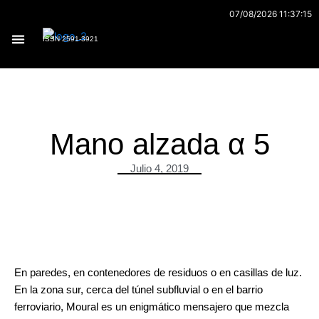
Ir
07/08/2026 11:37:15
al
ISSN 2591-3921
contenido
Archivo 170
Mano alzada α 5
Julio 4, 2019
.
En paredes, en contenedores de residuos o en casillas de luz.
En la zona sur, cerca del túnel subfluvial o en el barrio
ferroviario, Moural es un enigmático mensajero que mezcla