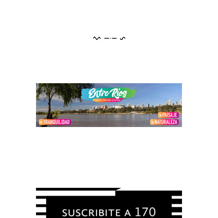
.
.
.