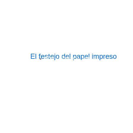
El festejo del papel impreso
POR /
170ESCALONES