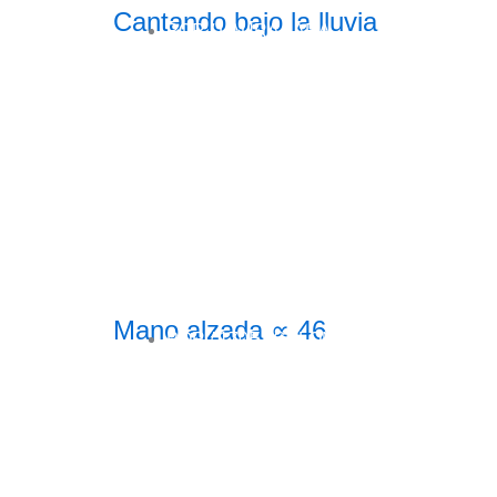
Cantando bajo la lluvia
POR /
LAURA LARA
Mano alzada ∝ 46
POR /
170ESCALONES