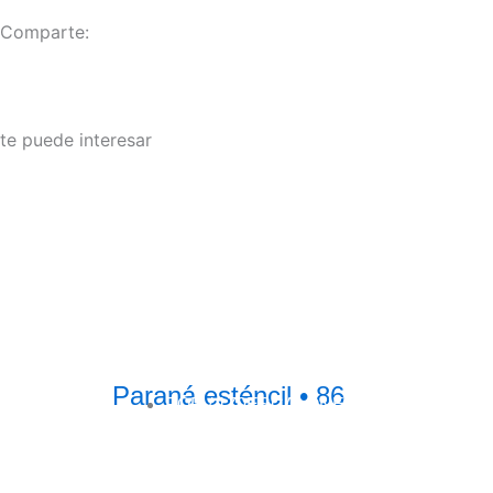
Comparte:
te puede interesar
Paraná esténcil • 86
POR /
170ESCALONES