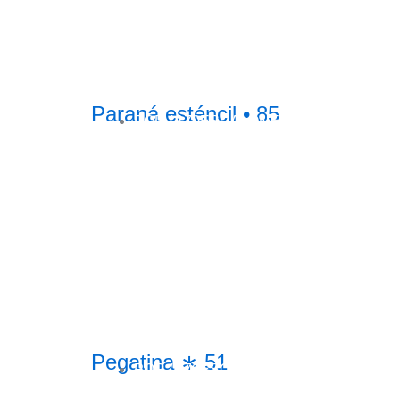
Paraná esténcil • 85
POR /
170ESCALONES
Pegatina ∗ 51
POR /
170ESCALONES