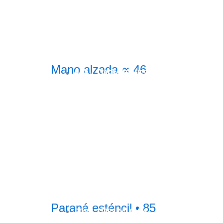
Mano alzada ∝ 46
POR /
170ESCALONES
Paraná esténcil • 85
POR /
170ESCALONES