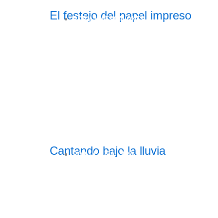
El festejo del papel impreso
POR /
170ESCALONES
Cantando bajo la lluvia
POR /
LAURA LARA