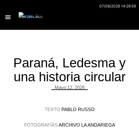
Ir
07/08/2026 14:26:59
al
ISSN 2591-3921
contenido
Archivo 170
Paraná, Ledesma y
una historia circular
Mayo 12, 2026
TEXTO
PABLO RUSSO
FOTOGRAFÍAS
ARCHIVO LA ANDARIEGA