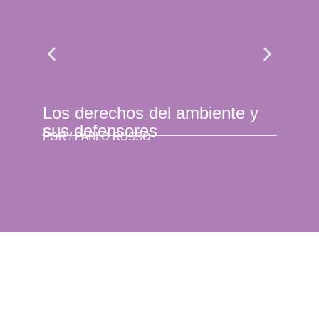
Los derechos del ambiente y
Agu
POR 
sus defensores
POR /
PABLO RUSSO