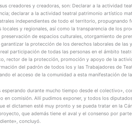
us creadores y creadoras, son: Declarar a la actividad teat
incia; declarar a la actividad teatral patrimonio artístico m
eatrales independientes de todo el territorio, propugnando 
s locales y regionales, así como la transparencia de los p
y preservación de espacios culturales, otorgamiento de pre
garantizar la protección de los derechos laborales de las 
 real participación de todas las personas en el ámbito teatr
o, rector de la protección, promoción y apoyo de la activi
ormación del padrón de todos los y las Trabajadores de Teat
tando el acceso de la comunidad a esta manifestación de la 
os esperando durante mucho tiempo desde el colectivo», c
o en comisión. Allí pudimos exponer, y todos los diputados
e el dictamen esté muy pronto y se pueda tratar en la Cáma
l proyecto, que además tiene el aval y el consenso por pa
ndiente», concluyó.