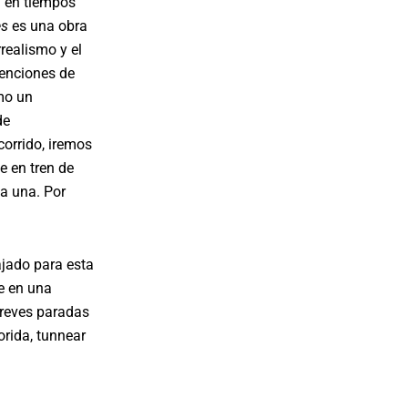
n en tiempos
es
es una obra
realismo y el
venciones de
mo un
de
orrido, iremos
e en tren de
da una. Por
ajado para esta
te en una
 breves paradas
lorida, tunnear