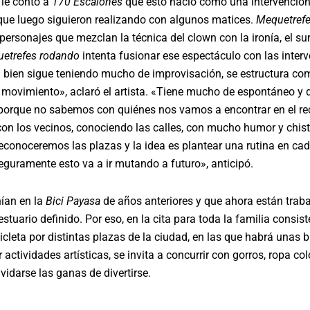
 le contó a
170 Escalones
que esto nació como una intervenció
ue luego siguieron realizando con algunos matices.
Mequetref
personajes que mezclan la técnica del clown con la ironía, el sur
etrefes rodando
intenta fusionar ese espectáculo con las inter
i bien sigue teniendo mucho de improvisación, se estructura co
 movimiento», aclaró el artista. «Tiene mucho de espontáneo y 
porque no sabemos con quiénes nos vamos a encontrar en el rec
on los vecinos, conociendo las calles, con mucho humor y chist
econoceremos las plazas y la idea es plantear una rutina en ca
eguramente esto va a ir mutando a futuro», anticipó.
nían en la
Bici Payasa
de años anteriores y que ahora están trab
estuario definido. Por eso, en la cita para toda la familia consis
cicleta por distintas plazas de la ciudad, en las que habrá unas
 actividades artísticas, se invita a concurrir con gorros, ropa co
lvidarse las ganas de divertirse.