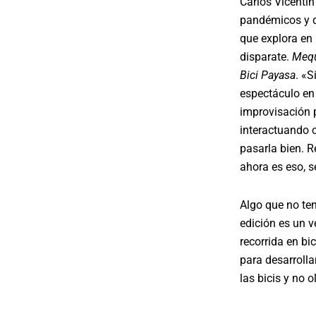
Carlos Vicentín
pandémicos y q
que explora en 
disparate.
Mequ
Bici Payasa
. «S
espectáculo en
improvisación 
interactuando c
pasarla bien. R
ahora es eso, s
Algo que no te
edición es un v
recorrida en bi
para desarrollar
las bicis y no o