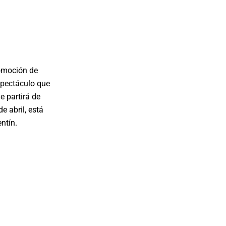
romoción de
spectáculo que
e partirá de
e abril, está
ntín.