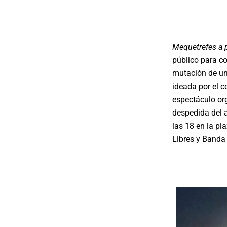
Mequetrefes a 
público para co
mutación de un
ideada por el c
espectáculo org
despedida del a
las 18 en la pl
Libres y Banda 