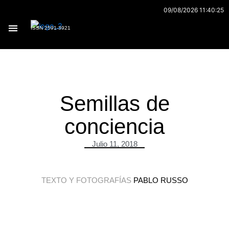
Ir
09/08/2026 11:40:25
al
ISSN 2591-3921
contenido
Archivo 170
Semillas de
conciencia
Julio 11, 2018
TEXTO Y FOTOGRAFÍAS
PABLO RUSSO
.