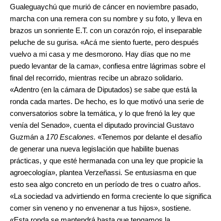
Gualeguaychú que murió de cáncer en noviembre pasado,
marcha con una remera con su nombre y su foto, y lleva en
brazos un sonriente E.T. con un corazón rojo, el inseparable
peluche de su gurisa. «Acá me siento fuerte, pero después
vuelvo a mi casa y me desmorono. Hay días que no me
puedo levantar de la cama», confiesa entre lágrimas sobre el
final del recorrido, mientras recibe un abrazo solidario.
«Adentro (en la cámara de Diputados) se sabe que está la
ronda cada martes. De hecho, es lo que motivó una serie de
conversatorios sobre la temática, y lo que frenó la ley que
venía del Senado», cuenta el diputado provincial Gustavo
Guzmán a
170 Escalones.
«Tenemos por delante el desafío
de generar una nueva legislación que habilite buenas
prácticas, y que esté hermanada con una ley que propicie la
agroecología», plantea Verzeñassi. Se entusiasma en que
esto sea algo concreto en un período de tres o cuatro años.
«La sociedad va advirtiendo en forma creciente lo que significa
comer sin veneno y no envenenar a tus hijos», sostiene.
«Esta ronda se mantendrá hasta que tengamos la