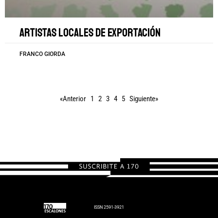
Artistas locales de exportación
FRANCO GIORDA
«Anterior
1
2
3
4
5
Siguiente»
ISSN 2591-3921
F
X
I
Y