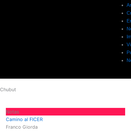
A
C
En
N
I
V
P
N
Chubut
Página
Página
Página
Página
Página
Notas
Camino al FICER
Franco Giorda