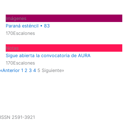
Imágenes
Paraná esténcil • 83
170Escalones
Notas
Sigue abierta la convocatoria de AURA
170Escalones
«Anterior
1
2
3
4
5
Siguiente»
ISSN 2591-3921