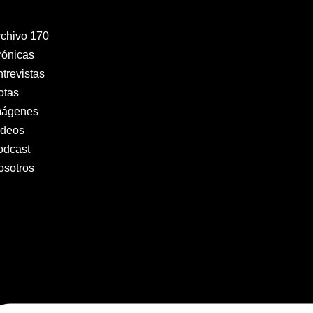
rchivo 170
rónicas
trevistas
otas
mágenes
ideos
odcast
osotros