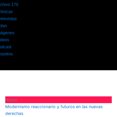
rchivo 170
rónicas
trevistas
otas
mágenes
ideos
odcast
osotros
Notas
Modernismo reaccionario y futuros en las nuevas
derechas