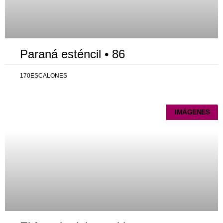
Paraná esténcil • 86
170ESCALONES
IMÁGENES