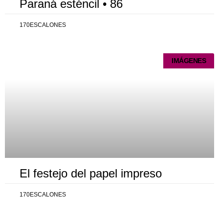
Paraná esténcil • 86
170ESCALONES
IMÁGENES
El festejo del papel impreso
170ESCALONES