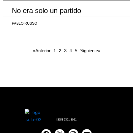
No era solo un partido
PABLO RUSSO
«Anterior
1
2
3
4
5
Siguiente»
ISSN 2591-3921
F
X
I
Y
a
-
n
o