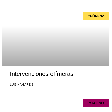
Página
Página
Página
Página
Página
CRÓNICAS
Intervenciones efímeras
LUISINA GAREIS
IMÁGENES