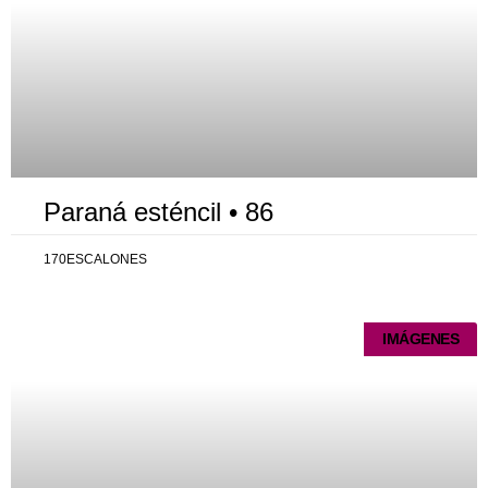
Paraná esténcil • 86
170ESCALONES
IMÁGENES