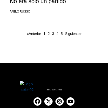
No era solo un partido
PABLO RUSSO
«Anterior
1
2
3
4
5
Siguiente»
ISSN 2591-3921
F
X
I
Y
a
-
n
o
c
t
s
u