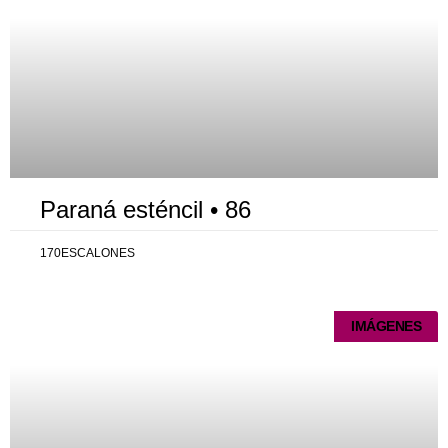
Paraná esténcil • 86
170ESCALONES
IMÁGENES