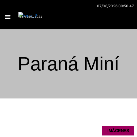
Ir
07/08/2026 09:50:47
al
ISSN 2591-3921
contenido
Archivo 170
Paraná Miní
Página
Página
Página
Página
Página
IMÁGENES