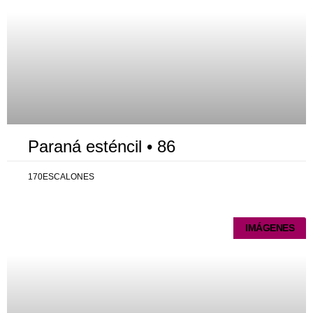
Paraná esténcil • 86
170ESCALONES
IMÁGENES