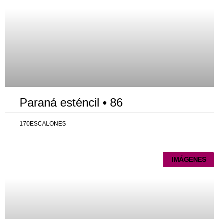
Paraná esténcil • 86
170ESCALONES
IMÁGENES