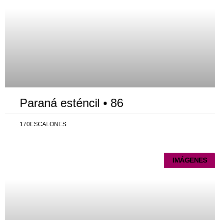
Paraná esténcil • 86
170ESCALONES
IMÁGENES