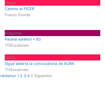
Notas
Camino al FICER
Franco Giorda
Imágenes
Paraná esténcil • 83
170Escalones
Notas
Sigue abierta la convocatoria de AURA
170Escalones
«Anterior
1
2
3
4
5
Siguiente»