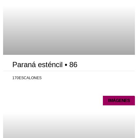
Paraná esténcil • 86
170ESCALONES
IMÁGENES