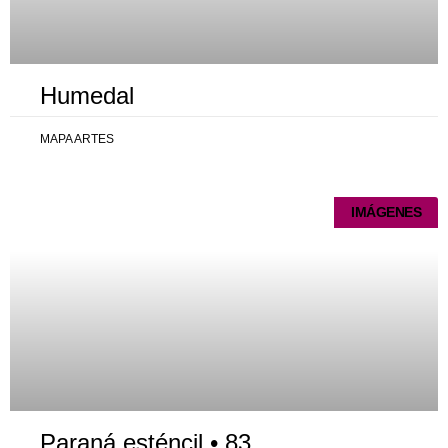
Humedal
MAPA ARTES
IMÁGENES
Paraná esténcil • 83