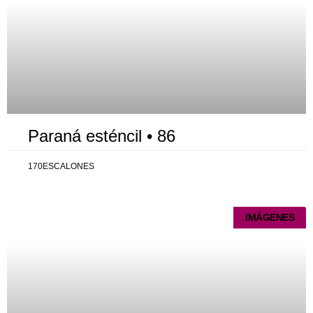
Paraná esténcil • 86
170ESCALONES
IMÁGENES