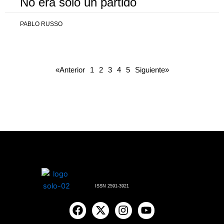
No era solo un partido
PABLO RUSSO
«Anterior
1
2
3
4
5
Siguiente»
ISSN 2591-3921
F
X
I
Y
a
-
n
o
c
t
s
u