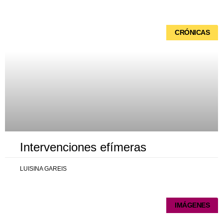
Página
Página
Página
Página
Página
CRÓNICAS
Intervenciones efímeras
LUISINA GAREIS
IMÁGENES