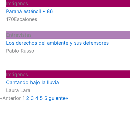
Imágenes
Paraná esténcil • 86
170Escalones
Entrevistas
Los derechos del ambiente y sus defensores
Pablo Russo
Imágenes
Cantando bajo la lluvia
Laura Lara
«Anterior
1
2
3
4
5
Siguiente»