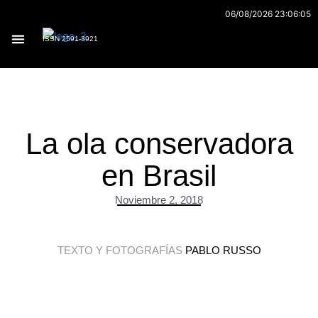
Ir
06/08/2026 23:06:05
al
ISSN 2591-3921
contenido
Archivo 170
La ola conservadora
en Brasil
Noviembre 2, 2018
TEXTO Y FOTOGRAFÍAS
PABLO RUSSO
.