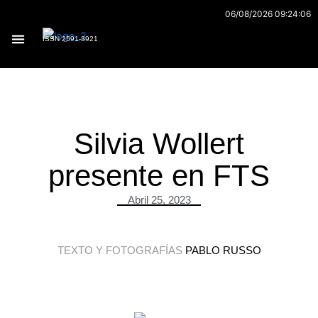
Ir
06/08/2026 09:24:06
al
ISSN 2591-3921
contenido
Archivo 170
Silvia Wollert
presente en FTS
Abril 25, 2023
TEXTO Y FOTOGRAFÍAS
PABLO RUSSO