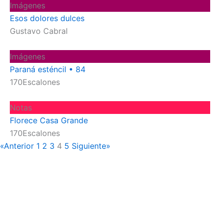
Imágenes
Esos dolores dulces
Gustavo Cabral
Imágenes
Paraná esténcil • 84
170Escalones
Notas
Florece Casa Grande
170Escalones
«Anterior
1
2
3
4
5
Siguiente»