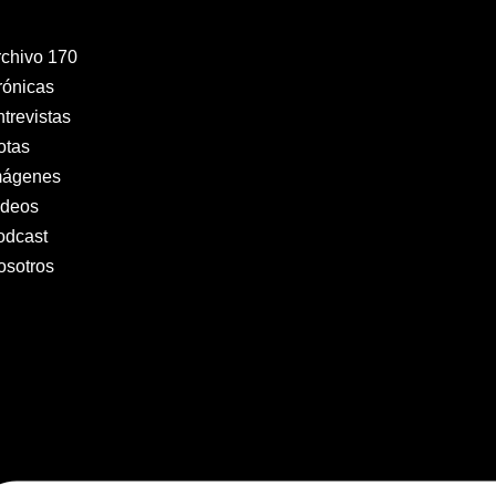
rchivo 170
rónicas
trevistas
otas
mágenes
ideos
odcast
osotros