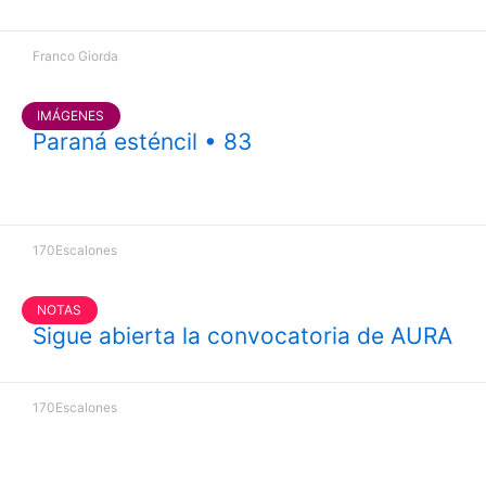
Franco Giorda
IMÁGENES
Paraná esténcil • 83
170Escalones
NOTAS
Sigue abierta la convocatoria de AURA
170Escalones