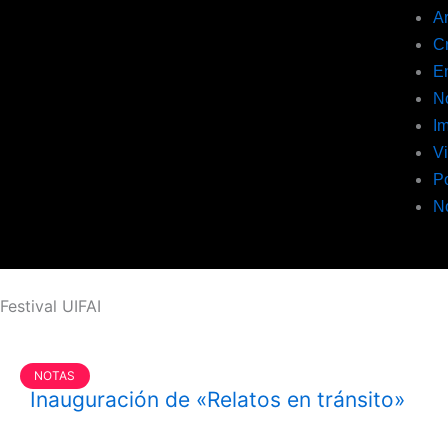
A
C
En
N
I
V
P
N
Festival UIFAI
Página
Página
Página
Página
Página
NOTAS
Inauguración de «Relatos en tránsito»