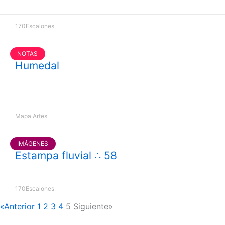
170Escalones
NOTAS
Humedal
Mapa Artes
IMÁGENES
Estampa fluvial ∴ 58
170Escalones
«Anterior
1
2
3
4
5
Siguiente»