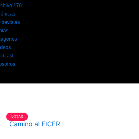
rchivo 170
rónicas
trevistas
otas
mágenes
ideos
odcast
osotros
NOTAS
Camino al FICER