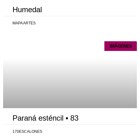
Humedal
MAPA ARTES
IMÁGENES
Paraná esténcil • 83
170ESCALONES