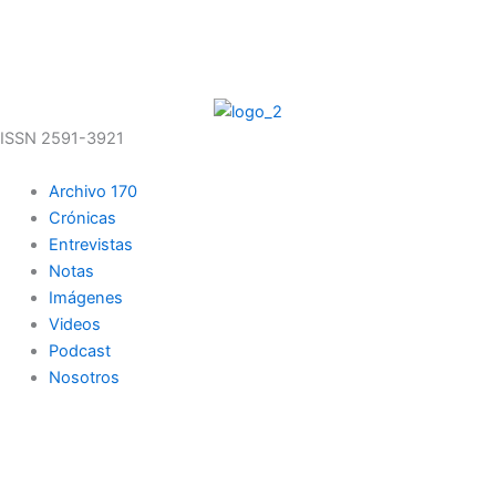
Ir
al
08/08/2026 01:53:36
contenido
ISSN 2591-3921
Archivo 170
Crónicas
Entrevistas
Notas
Imágenes
Videos
Podcast
Nosotros