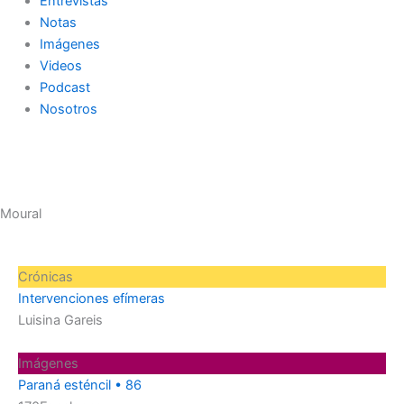
Entrevistas
Notas
Imágenes
Videos
Podcast
Nosotros
Moural
Página
Página
Página
Página
Página
Crónicas
Intervenciones efímeras
Luisina Gareis
Imágenes
Paraná esténcil • 86