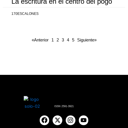
La escritura en el centro del pogo
170ESCALONES
«Anterior
1
2
3
4
5
Siguiente»
ISSN 2591-3921
F
X
I
Y
a
-
n
o
c
t
s
u