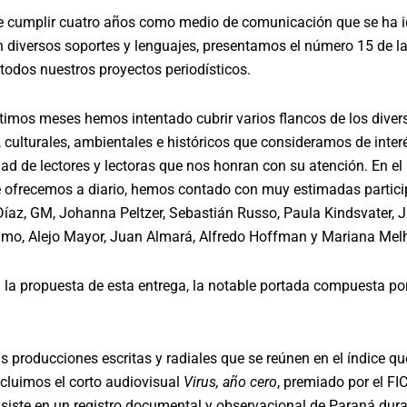
e cumplir cuatro años como medio de comunicación que se ha 
 diversos soportes y lenguajes, presentamos el número 15 de la
todos nuestros proyectos periodísticos.
timos meses hemos intentado cubrir varios flancos de los diver
 culturales, ambientales e históricos que consideramos de inter
d de lectores y lectoras que nos honran con su atención. En el
 ofrecemos a diario, hemos contado con muy estimadas partic
Díaz, GM, Johanna Peltzer, Sebastián Russo, Paula Kindsvater, J
aimo, Alejo Mayor, Juan Almará, Alfredo Hoffman y Mariana Me
a la propuesta de esta entrega, la notable portada compuesta po
as producciones escritas y radiales que se reúnen en el índice q
cluimos el corto audiovisual
Virus, año cero
, premiado por el FI
siste en un registro documental y observacional de Paraná dura