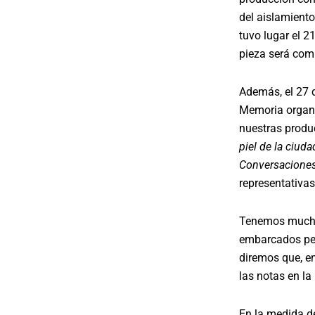
del aislamient
tuvo lugar el 2
pieza será comp
Además, el 27 d
Memoria organiz
nuestras produc
piel de la ciuda
Conversaciones
representativas 
Tenemos muchas
embarcados per
diremos que, en
las notas en la
En la medida d