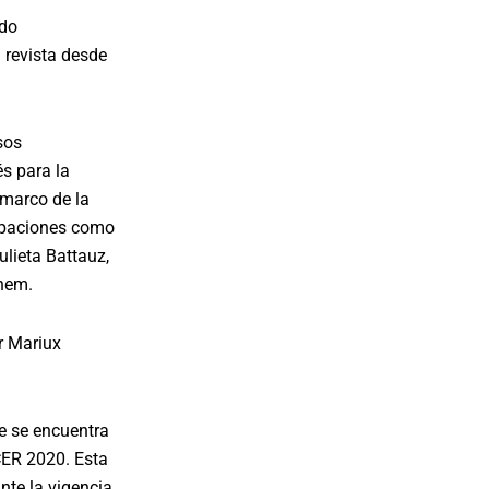
ido
 revista desde
sos
és para la
 marco de la
ipaciones como
ulieta Battauz,
lhem.
r Mariux
ue se encuentra
CER 2020. Esta
nte la vigencia