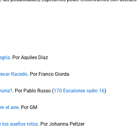
egría
. Por Aquiles Díaz
ulevar Racedo
. Por Franco Giorda
moria?
. Por Pablo Russo (
170 Escalones radio 16
)
n el aire
. Por GM
e los sueños rotos
. Por Johanna Peltzer