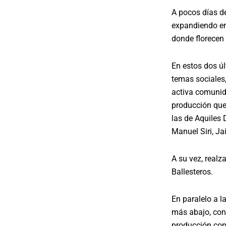
A pocos días d
expandiendo en
donde florecen 
En estos dos úl
temas sociales,
activa comunida
producción que
las de Aquiles 
Manuel Siri, J
A su vez, realz
Ballesteros.
En paralelo a l
más abajo, con
producción con