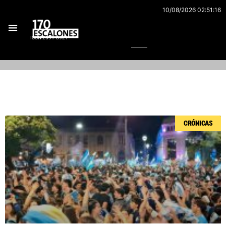
Ir
10/08/2026 02:51:16
al
Buscar
contenido
ISSN 2591-3921
Página
Página
Página
Página
Página
CRÓNICAS