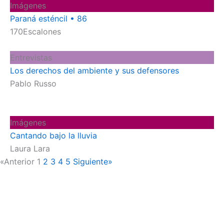
Imágenes
Paraná esténcil • 86
170Escalones
Entrevistas
Los derechos del ambiente y sus defensores
Pablo Russo
Imágenes
Cantando bajo la lluvia
Laura Lara
«Anterior
1
2
3
4
5
Siguiente»