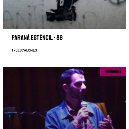
Paraná esténcil • 86
170ESCALONES
IMÁGENES