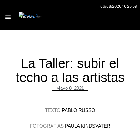
Ir
06/08/2026 16:25:59
al
ISSN 2591-3921
contenido
Archivo 170
La Taller: subir el
techo a las artistas
Mayo 8, 2021
TEXTO
PABLO RUSSO
FOTOGRAFÍAS
PAULA KINDSVATER