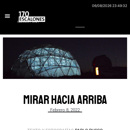
Ir
06/08/2026 23:49:32
al
Buscar
contenido
ISSN 2591-3921
Mirar hacia arriba
Febrero 8, 2022