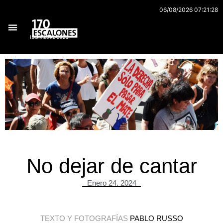
Ir
06/08/2026 07:21:28
al
contenido
ISSN 2591-3921
Archivo 170
No dejar de cantar
Enero 24, 2024
TEXTO Y FOTOGRAFÍAS
PABLO RUSSO