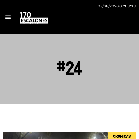
Ir
08/08/2026 07:03:33
al
contenido
ISSN 2591-3921
#24
Página
Página
Página
Página
Página
CRÓNICAS