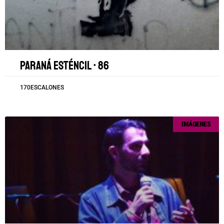
Paraná esténcil • 86
170ESCALONES
IMÁGENES