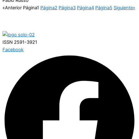
Pablo Russo
«Anterior
Página
1
Página
2
Página
3
Página
4
Página
5
Siguiente»
ISSN 2591-3921
Facebook