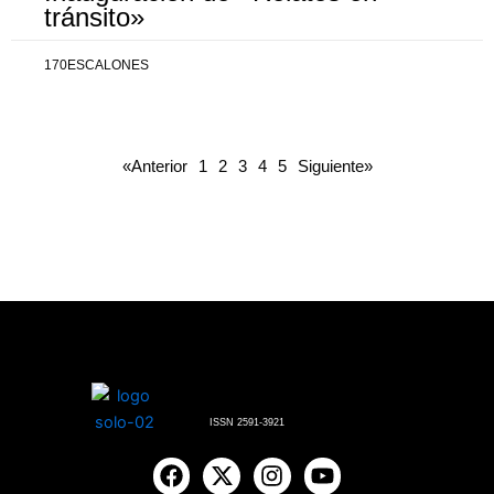
tránsito»
170ESCALONES
«Anterior
1
2
3
4
5
Siguiente»
ISSN 2591-3921
F
X
I
Y
a
-
n
o
c
t
s
u